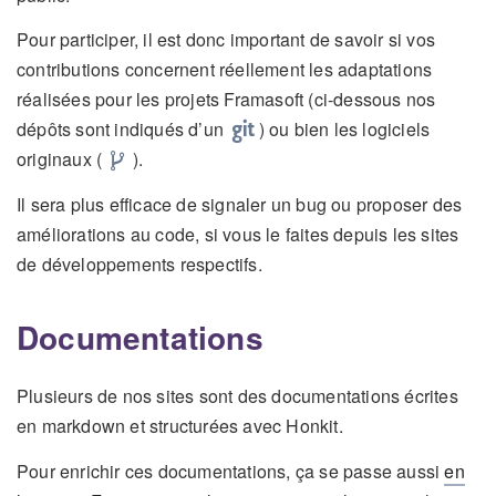
Pour participer, il est donc important de savoir si vos
contributions concernent réellement les adaptations
réalisées pour les projets Framasoft (ci-dessous nos
g
dépôts sont indiqués d’un
) ou bien les logiciels
s
i
originaux (
).
o
t
Il sera plus efficace de signaler un bug ou proposer des
u
améliorations au code, si vous le faites depuis les sites
r
de développements respectifs.
c
e
Documentations
Plusieurs de nos sites sont des documentations écrites
en markdown et structurées avec Honkit.
Pour enrichir ces documentations, ça se passe aussi
en