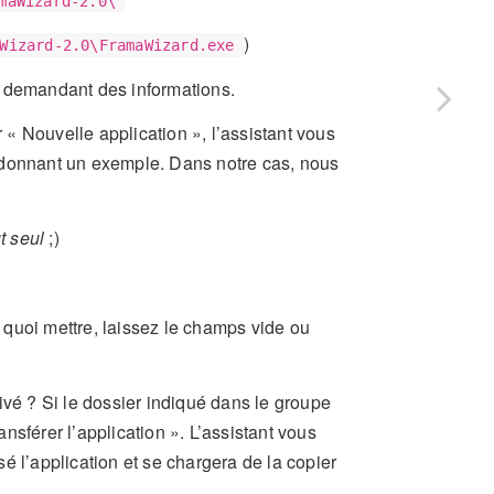
maWizard-2.0\
)
Wizard-2.0\FramaWizard.exe
s demandant des informations.
r « Nouvelle application », l’assistant vous
 donnant un exemple. Dans notre cas, nous
t seul
;)
quoi mettre, laissez le champs vide ou
ivé ? Si le dossier indiqué dans le groupe
sférer l’application ». L’assistant vous
é l’application et se chargera de la copier