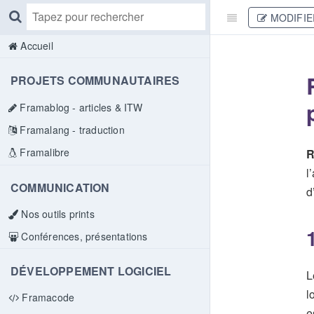
MODIFIE
Accueil
PROJETS COMMUNAUTAIRES
Framablog - articles & ITW
Framalang - traduction
Framalibre
R
l
COMMUNICATION
d
Nos outils prints
Conférences, présentations
DÉVELOPPEMENT LOGICIEL
L
l
Framacode
e