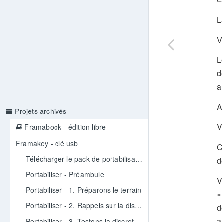
L
V
L
d
a
A
Projets archivés
V
Framabook - édition libre
Framakey - clé usb
C
Télécharger le pack de portabilisation
d
Portabiliser - Préambule
V
Portabiliser - 1. Préparons le terrain
«
Portabiliser - 2. Rappels sur la discrétion et la portabilité
d
a
Portabiliser - 3. Testons la discretion