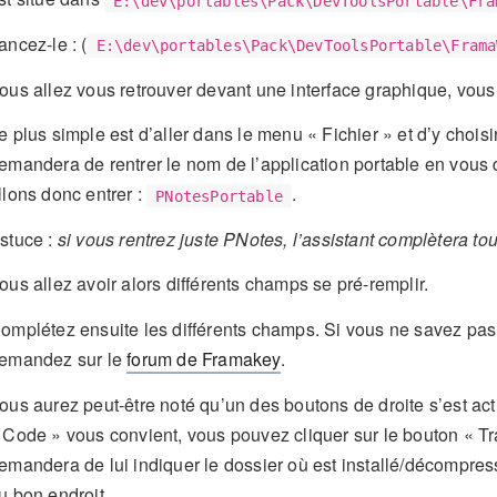
E:\dev\portables\Pack\DevToolsPortable\Fra
ancez-le : (
E:\dev\portables\Pack\DevToolsPortable\Frama
ous allez vous retrouver devant une interface graphique, vou
e plus simple est d’aller dans le menu « Fichier » et d’y choisi
emandera de rentrer le nom de l’application portable en vous
llons donc entrer :
.
PNotesPortable
stuce :
si vous rentrez juste PNotes, l’assistant complètera tou
ous allez avoir alors différents champs se pré-remplir.
omplétez ensuite les différents champs. Si vous ne savez pas 
emandez sur le
forum de Framakey
.
ous aurez peut-être noté qu’un des boutons de droite s’est act
 Code » vous convient, vous pouvez cliquer sur le bouton « Tran
emandera de lui indiquer le dossier où est installé/décompress
u bon endroit.